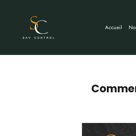
Passer
au
contenu
Accueil
No
Comment