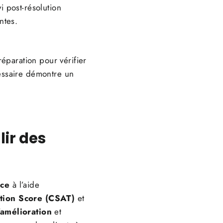
i post-résolution
entes.
éparation pour vérifier
essaire démontre un
lir des
nce
à l’aide
ction Score (CSAT)
et
'amélioration
et