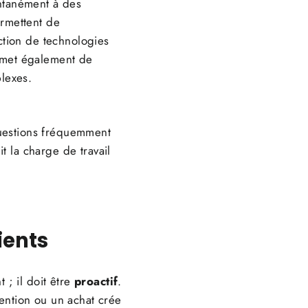
ntanément à des
ermettent de
ction de technologies
rmet également de
lexes.
uestions fréquemment
t la charge de travail
lients
 ; il doit être
proactif
.
vention ou un achat crée