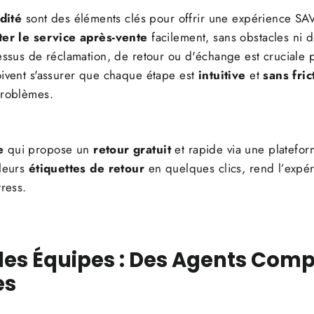
dité
sont des éléments clés pour offrir une expérience SAV 
ter le service après-vente
facilement, sans obstacles ni d
essus de réclamation, de retour ou d'échange est cruciale 
oivent s'assurer que chaque étape est
intuitive
et
sans fric
problèmes.
e
qui propose un
retour gratuit
et rapide via une plateform
 leurs
étiquettes de retour
en quelques clics, rend l’expé
tress.
es Équipes : Des Agents Comp
es