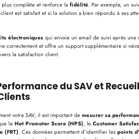
t
plus complète et renforce la
fidélité
. Par exemple, un suiv
client est satisfait et si la solution a bien répondu à ses att
ts électroniques
qui envoie un email de suivi après une r
nne correctement et offre un support supplémentaire si néc
rs la satisfaction client.
Performance du SAV et Recueil
Clients
ment votre SAV, il est important de
mesurer sa performa
 que le
Net Promoter Score (NPS)
, le
Customer Satisfa
e (FRT)
. Ces données permettent d’identifier les
points d