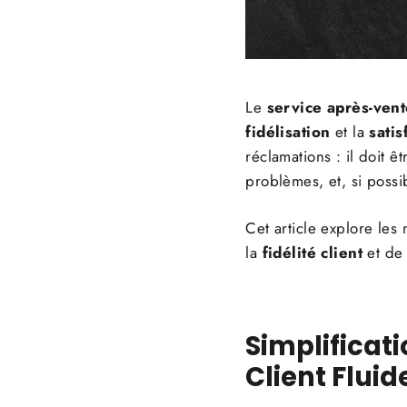
Le
service après-ven
fidélisation
et la
satis
réclamations : il doit 
problèmes, et, si possib
Cet article explore les
la
fidélité client
et d
Simplificati
Client Fluid